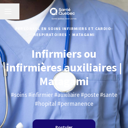
MENU CARRIÈRE
Partager la page
PERSONNEL EN SOINS INFIRMIERS ET CARDIO-
RESPIRATOIRES
·
MATAGAMI
Infirmiers ou
infirmières auxiliaires |
Matagami
#soins #infirmier #auxiliaire #poste #sante
#hopital #permanence
Postuler