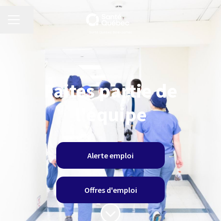
MENU CARRIÈRE
Partager la page
Faites partie de
l'équipe
Alerte emploi
Offres d'emploi
Faire défiler jusqu'au contenu