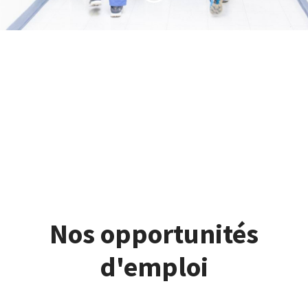
Candidature spontanée
Offres d'emploi
Demande de stage
Nos opportunités
d'emploi