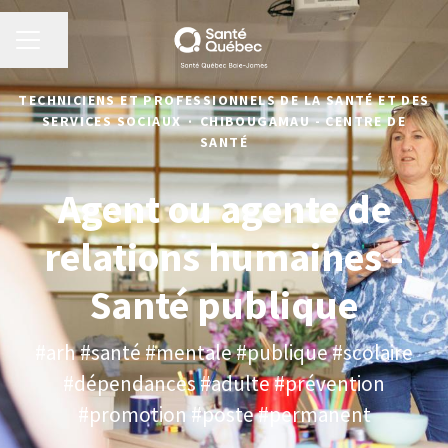
MENU CARRIÈRE
Partager la page
TECHNICIENS ET PROFESSIONNELS DE LA SANTÉ ET DES
SERVICES SOCIAUX
·
CHIBOUGAMAU - CENTRE DE
SANTÉ
Agent ou agente de
relations humaines -
Santé publique
#arh #santé #mentale #publique #scolaire
#dépendances #adulte #prévention
#promotion #poste #permanent